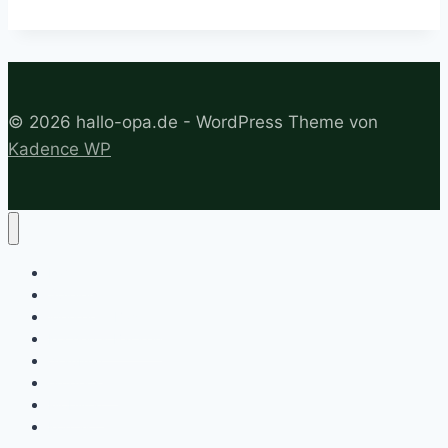
© 2026 hallo-opa.de - WordPress Theme von
Kadence WP
Familie
Spielen
Werken & Basteln
Kochen & Backen
draußen
entdecken
Mobilität
Kontakt